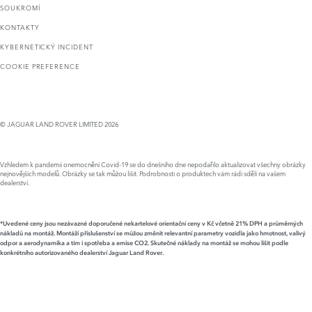
SOUKROMÍ
KONTAKTY
KYBERNETICKÝ INCIDENT
COOKIE PREFERENCE
© JAGUAR LAND ROVER LIMITED 2026
Vzhledem k pandemii onemocnění Covid-19 se do dnešního dne nepodařilo aktualizovat všechny obrázky
nejnovějších modelů. Obrázky se tak můžou lišit. Podrobnosti o produktech vám rádi sdělí na vašem
dealerství.
*Uvedené ceny jsou nezávazné doporučené nekartelové orientační ceny v Kč včetně 21% DPH a průměrných
nákladů na montáž. Montáží příslušenství se můžou změnit relevantní parametry vozidla jako hmotnost, valivý
odpor a aerodynamika a tím i spotřeba a emise CO2. Skutečné náklady na montáž se mohou lišit podle
konkrétního autorizovaného dealerství Jaguar Land Rover.