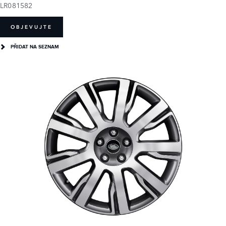
LR081582
OBJEVUJTE
PŘIDAT NA SEZNAM