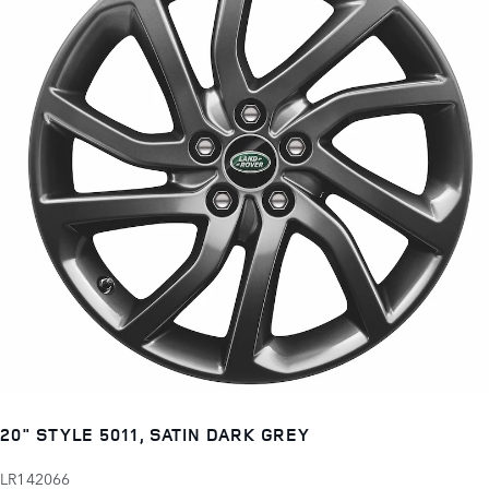
20" STYLE 5011, SATIN DARK GREY
LR142066