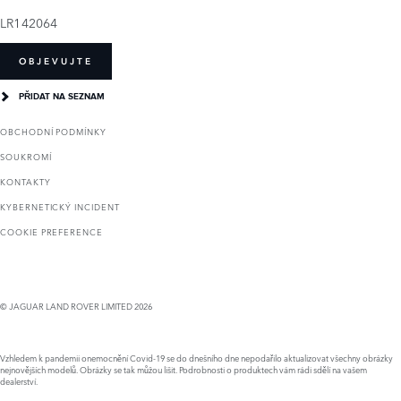
LR142064
OBJEVUJTE
PŘIDAT NA SEZNAM
OBCHODNÍ PODMÍNKY
SOUKROMÍ
KONTAKTY
KYBERNETICKÝ INCIDENT
COOKIE PREFERENCE
© JAGUAR LAND ROVER LIMITED 2026
Vzhledem k pandemii onemocnění Covid-19 se do dnešního dne nepodařilo aktualizovat všechny obrázky
nejnovějších modelů. Obrázky se tak můžou lišit. Podrobnosti o produktech vám rádi sdělí na vašem
dealerství.