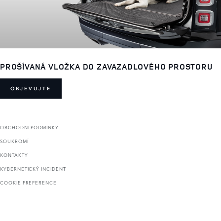
PROŠÍVANÁ VLOŽKA DO ZAVAZADLOVÉHO PROSTORU
OBJEVUJTE
OBCHODNÍ PODMÍNKY
SOUKROMÍ
KONTAKTY
KYBERNETICKÝ INCIDENT
COOKIE PREFERENCE