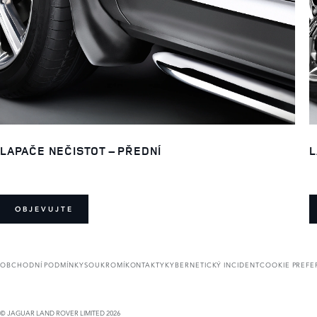
LAPAČE NEČISTOT – PŘEDNÍ
L
OBJEVUJTE
OBCHODNÍ PODMÍNKY
SOUKROMÍ
KONTAKTY
KYBERNETICKÝ INCIDENT
COOKIE PREF
© JAGUAR LAND ROVER LIMITED 2026