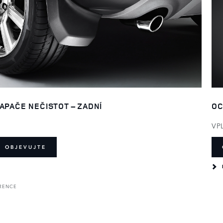
OC
APAČE NEČISTOT – ZADNÍ
VP
OBJEVUJTE
ERENCE