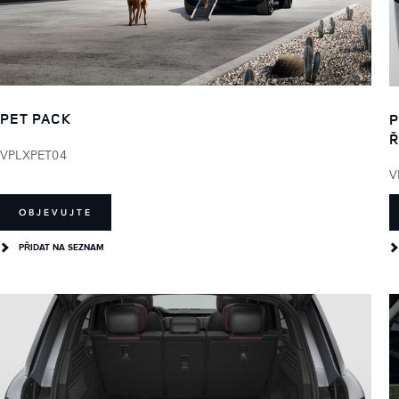
PET PACK
P
Ř
VPLXPET04
V
OBJEVUJTE
PŘIDAT NA SEZNAM