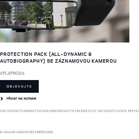
PROTECTION PACK (ALL-DYNAMIC &
AUTOBIOGRAPHY) SE ZÁZNAMOVOU KAMEROU
VPLXPRO06
OBJEVUJTE
PŘIDAT NA SEZNAM
OBCHODNÍ PODMÍNKY
SOUKROMÍ
KONTAKTY
KYBERNETICKÝ INCIDENT
COOKIE PREF
© JAGUAR LAND ROVER LIMITED 2026