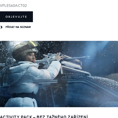
VPLE560ACT02
OBJEVUJTE
PŘIDAT NA SEZNAM
ACTIVITY PACK – BEZ TAŽNÉHO ZAŘÍZENÍ