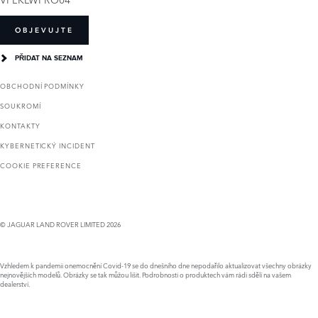
OBJEVUJTE
PŘIDAT NA SEZNAM
OBCHODNÍ PODMÍNKY
SOUKROMÍ
KONTAKTY
KYBERNETICKÝ INCIDENT
COOKIE PREFERENCE
© JAGUAR LAND ROVER LIMITED 2026
Vzhledem k pandemii onemocnění Covid-19 se do dnešního dne nepodařilo aktualizovat všechny obrázky
nejnovějších modelů. Obrázky se tak můžou lišit. Podrobnosti o produktech vám rádi sdělí na vašem
dealerství.