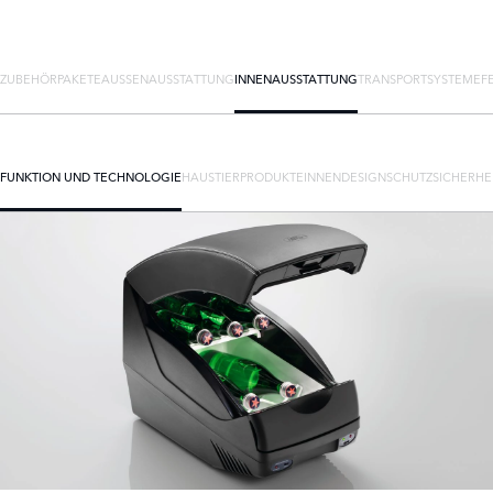
ZUBEHÖRPAKETE
AUSSENAUSSTATTUNG
INNENAUSSTATTUNG
TRANSPORTSYSTEME
F
FUNKTION UND TECHNOLOGIE
HAUSTIERPRODUKTE
INNENDESIGN
SCHUTZ
SICHERHE