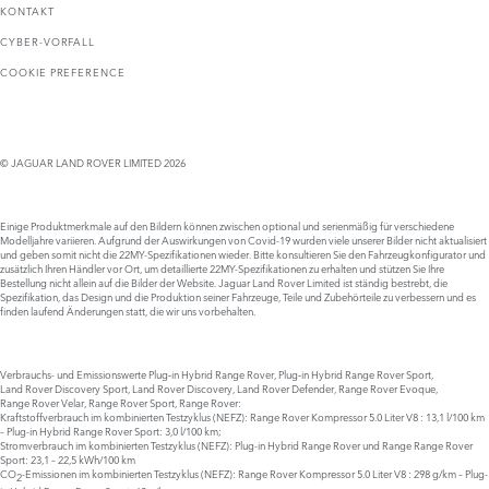
KONTAKT
CYBER-VORFALL
COOKIE PREFERENCE
© JAGUAR LAND ROVER LIMITED 2026
Einige Produktmerkmale auf den Bildern können zwischen optional und serienmäßig für verschiedene
Modelljahre variieren. Aufgrund der Auswirkungen von Covid-19 wurden viele unserer Bilder nicht aktualisiert
und geben somit nicht die 22MY-Spezifikationen wieder. Bitte konsultieren Sie den Fahrzeugkonfigurator und
zusätzlich Ihren Händler vor Ort, um detaillierte 22MY-Spezifikationen zu erhalten und stützen Sie Ihre
Bestellung nicht allein auf die Bilder der Website. Jaguar Land Rover Limited ist ständig bestrebt, die
Spezifikation, das Design und die Produktion seiner Fahrzeuge, Teile und Zubehörteile zu verbessern und es
finden laufend Änderungen statt, die wir uns vorbehalten.
Verbrauchs- und Emissionswerte Plug‑in Hybrid Range Rover, Plug‑in Hybrid Range Rover Sport,
Land Rover Discovery Sport, Land Rover Discovery, Land Rover Defender, Range Rover Evoque,
Range Rover Velar, Range Rover Sport, Range Rover:
Kraftstoffverbrauch im kombinierten Testzyklus (NEFZ): Range Rover Kompressor 5.0 Liter V8 : 13,1 l/100 km
– Plug-in Hybrid Range Rover Sport: 3,0 l/100 km;
Stromverbrauch im kombinierten Testzyklus (NEFZ): Plug-in Hybrid Range Rover und Range Range Rover
Sport: 23,1 – 22,5 kWh/100 km
CO
-Emissionen im kombinierten Testzyklus (NEFZ): Range Rover Kompressor 5.0 Liter V8 : 298 g/km – Plug-
2