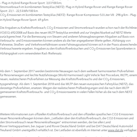
– Plug-in Hybrid Range Rover Sport: 3,0 l/100 km;
Stromverbrauch im kombinierten Testzyklus (NEFZ): Plug-in Hybrid Range Rover und Range Range Rover
Sport: 23,1 – 22,5 kWh/100 km
CO
-Emissionen im kombinierten Testzyklus (NEFZ): Range Rover Kompressor 5.0 Liter V8 : 298 g/km – Plug-
2
in Hybrid Range Rover Sport: 69 g/km
Die Angaben zu Kraftstoffverbrauch, CO
-Emissionen und Stromverbrauch wurden schon nach der Richtlinie
2
VO(EG) 692/2008 auf Basis des neuen WLTP-Testzyklus ermittelt und zur Vergleichbarkeit auf NEFZ-Werte
zurückgerechnet. Für die Bemessung von Steuern und anderen fahrzeugbezogenen Abgaben auf Basis von
Verbrauchs- und Emissionswerten können andere als die hier angegebenen Werte gelten. Abhängig von
Fahrweise, Straßen- und Verkehrsverhältnissen sowie Fahrzeugzustand können sich in der Praxis abweichende
Verbrauchswerte ergeben. Angaben zu den Kraftstoffverbräuchen und CO
-Emissionen bei Spannbreiten in
2
Abhängigkeit vom verwendeten Rad-/Reifensatz.
Ab dem 1. September 2017 werden bestimmte Neuwagen nach dem weltweit harmonisierten Prüfverfahren
für Personenwagen und leichte Nutzfahrzeuge (World Harmonised Light Vehicle Test Procedure, WLTP), einem
neuen, realistischeren Prüfverfahren zur Messung des Kraftstoffverbrauchs und der CO
-Emissionen,
2
typgenehmigt. Ab dem 1. September 2018 wird das WLTP den neuen europäischen Fahrzyklus (NEFZ), das
derzeitige Prüfverfahren, ersetzen. Wegen der realistischeren Prüfbedingungen sind die nach dem WLTP
gemessenen Kraftstoffverbrauchs- und CO
-Emissionswerte in vielen Fällen höher als die nach dem NEFZ
2
gemessenen.
Weitere Informationen zum offiziellen Kraftstoffverbrauch und den offiziellen spezifischen CO2-Emissionen
neuer Personenkraftwagen können dem „Leitfaden über den Kraftstoffverbrauch, die CO2-Emissionen und
den Stromverbrauch neuer Personenkraftwagen“ entnommen werden, der bei allen Land
Rover Vertragspartnern, bei Jaguar Land Rover Deutschland GmbH und bei DAT Deutschland Automobil
Treuhand GmbH unentgeltlich erhältlich ist. Der Leitfaden ist ebenfalls im Internet unter
www.dat.de
verfügbar.