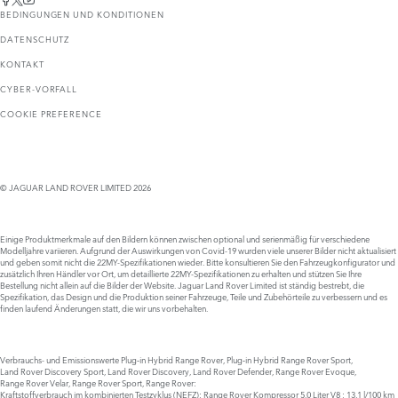
BEDINGUNGEN UND KONDITIONEN
DATENSCHUTZ
KONTAKT
CYBER-VORFALL
COOKIE PREFERENCE
© JAGUAR LAND ROVER LIMITED 2026
Einige Produktmerkmale auf den Bildern können zwischen optional und serienmäßig für verschiedene
Modelljahre variieren. Aufgrund der Auswirkungen von Covid-19 wurden viele unserer Bilder nicht aktualisiert
und geben somit nicht die 22MY-Spezifikationen wieder. Bitte konsultieren Sie den Fahrzeugkonfigurator und
zusätzlich Ihren Händler vor Ort, um detaillierte 22MY-Spezifikationen zu erhalten und stützen Sie Ihre
Bestellung nicht allein auf die Bilder der Website. Jaguar Land Rover Limited ist ständig bestrebt, die
Spezifikation, das Design und die Produktion seiner Fahrzeuge, Teile und Zubehörteile zu verbessern und es
finden laufend Änderungen statt, die wir uns vorbehalten.
Verbrauchs- und Emissionswerte Plug‑in Hybrid Range Rover, Plug‑in Hybrid Range Rover Sport,
Land Rover Discovery Sport, Land Rover Discovery, Land Rover Defender, Range Rover Evoque,
Range Rover Velar, Range Rover Sport, Range Rover:
Kraftstoffverbrauch im kombinierten Testzyklus (NEFZ): Range Rover Kompressor 5.0 Liter V8 : 13,1 l/100 km