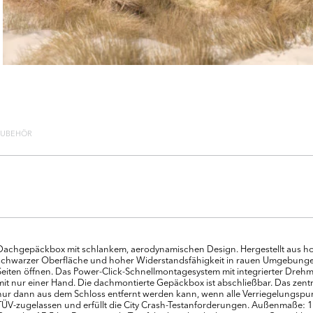
ZUBEHÖR
Dachgepäckbox mit schlankem, aerodynamischen Design. Hergestellt aus hoc
schwarzer Oberfläche und hoher Widerstandsfähigkeit in rauen Umgebungen
Seiten öffnen. Das Power-Click-Schnellmontagesystem mit integrierter Drehm
mit nur einer Hand. Die dachmontierte Gepäckbox ist abschließbar. Das zentr
nur dann aus dem Schloss entfernt werden kann, wenn alle Verriegelungspun
TÜV-zugelassen und erfüllt die City Crash-Testanforderungen. Außenmaße: 