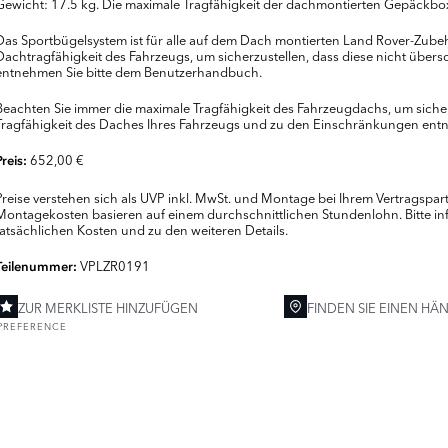
Gewicht: 17.5 kg. Die maximale Tragfähigkeit der dachmontierten Gepäckbox
Das Sportbügelsystem ist für alle auf dem Dach montierten Land Rover-Zubehö
Dachtragfähigkeit des Fahrzeugs, um sicherzustellen, dass diese nicht übersc
entnehmen Sie bitte dem Benutzerhandbuch.
Beachten Sie immer die maximale Tragfähigkeit des Fahrzeugdachs, um sicherzu
Tragfähigkeit des Daches Ihres Fahrzeugs und zu den Einschränkungen ent
652,00 €
Preis:
Preise verstehen sich als UVP inkl. MwSt. und Montage bei Ihrem Vertragspa
Montagekosten basieren auf einem durchschnittlichen Stundenlohn. Bitte inf
tatsächlichen Kosten und zu den weiteren Details.
VPLZR0191
Teilenummer:
ZUR MERKLISTE HINZUFÜGEN
FINDEN SIE EINEN HÄ
PREFERENCE