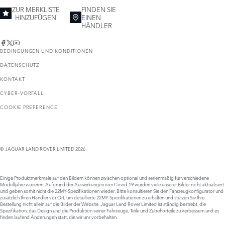
ZUR MERKLISTE
FINDEN SIE
HINZUFÜGEN
EINEN
HÄNDLER
BEDINGUNGEN UND KONDITIONEN
DATENSCHUTZ
KONTAKT
CYBER-VORFALL
COOKIE PREFERENCE
© JAGUAR LAND ROVER LIMITED 2026
Einige Produktmerkmale auf den Bildern können zwischen optional und serienmäßig für verschiedene
Modelljahre variieren. Aufgrund der Auswirkungen von Covid-19 wurden viele unserer Bilder nicht aktualisiert
und geben somit nicht die 22MY-Spezifikationen wieder. Bitte konsultieren Sie den Fahrzeugkonfigurator und
zusätzlich Ihren Händler vor Ort, um detaillierte 22MY-Spezifikationen zu erhalten und stützen Sie Ihre
Bestellung nicht allein auf die Bilder der Website. Jaguar Land Rover Limited ist ständig bestrebt, die
Spezifikation, das Design und die Produktion seiner Fahrzeuge, Teile und Zubehörteile zu verbessern und es
finden laufend Änderungen statt, die wir uns vorbehalten.