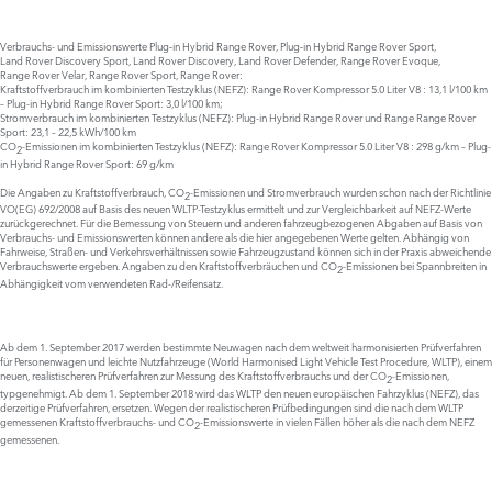
Verbrauchs- und Emissionswerte Plug‑in Hybrid Range Rover, Plug‑in Hybrid Range Rover Sport,
Land Rover Discovery Sport, Land Rover Discovery, Land Rover Defender, Range Rover Evoque,
Range Rover Velar, Range Rover Sport, Range Rover:
Kraftstoffverbrauch im kombinierten Testzyklus (NEFZ): Range Rover Kompressor 5.0 Liter V8 : 13,1 l/100 km
– Plug-in Hybrid Range Rover Sport: 3,0 l/100 km;
Stromverbrauch im kombinierten Testzyklus (NEFZ): Plug-in Hybrid Range Rover und Range Range Rover
Sport: 23,1 – 22,5 kWh/100 km
CO
-Emissionen im kombinierten Testzyklus (NEFZ): Range Rover Kompressor 5.0 Liter V8 : 298 g/km – Plug-
2
in Hybrid Range Rover Sport: 69 g/km
Die Angaben zu Kraftstoffverbrauch, CO
-Emissionen und Stromverbrauch wurden schon nach der Richtlinie
2
VO(EG) 692/2008 auf Basis des neuen WLTP-Testzyklus ermittelt und zur Vergleichbarkeit auf NEFZ-Werte
zurückgerechnet. Für die Bemessung von Steuern und anderen fahrzeugbezogenen Abgaben auf Basis von
Verbrauchs- und Emissionswerten können andere als die hier angegebenen Werte gelten. Abhängig von
Fahrweise, Straßen- und Verkehrsverhältnissen sowie Fahrzeugzustand können sich in der Praxis abweichende
Verbrauchswerte ergeben. Angaben zu den Kraftstoffverbräuchen und CO
-Emissionen bei Spannbreiten in
2
Abhängigkeit vom verwendeten Rad-/Reifensatz.
Ab dem 1. September 2017 werden bestimmte Neuwagen nach dem weltweit harmonisierten Prüfverfahren
für Personenwagen und leichte Nutzfahrzeuge (World Harmonised Light Vehicle Test Procedure, WLTP), einem
neuen, realistischeren Prüfverfahren zur Messung des Kraftstoffverbrauchs und der CO
-Emissionen,
2
typgenehmigt. Ab dem 1. September 2018 wird das WLTP den neuen europäischen Fahrzyklus (NEFZ), das
derzeitige Prüfverfahren, ersetzen. Wegen der realistischeren Prüfbedingungen sind die nach dem WLTP
gemessenen Kraftstoffverbrauchs- und CO
-Emissionswerte in vielen Fällen höher als die nach dem NEFZ
2
gemessenen.