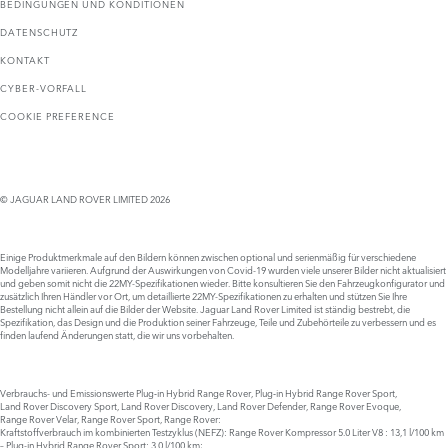
BEDINGUNGEN UND KONDITIONEN
DATENSCHUTZ
KONTAKT
CYBER-VORFALL
COOKIE PREFERENCE
© JAGUAR LAND ROVER LIMITED 2026
Einige Produktmerkmale auf den Bildern können zwischen optional und serienmäßig für verschiedene
Modelljahre variieren. Aufgrund der Auswirkungen von Covid-19 wurden viele unserer Bilder nicht aktualisiert
und geben somit nicht die 22MY-Spezifikationen wieder. Bitte konsultieren Sie den Fahrzeugkonfigurator und
zusätzlich Ihren Händler vor Ort, um detaillierte 22MY-Spezifikationen zu erhalten und stützen Sie Ihre
Bestellung nicht allein auf die Bilder der Website. Jaguar Land Rover Limited ist ständig bestrebt, die
Spezifikation, das Design und die Produktion seiner Fahrzeuge, Teile und Zubehörteile zu verbessern und es
finden laufend Änderungen statt, die wir uns vorbehalten.
Verbrauchs- und Emissionswerte Plug‑in Hybrid Range Rover, Plug‑in Hybrid Range Rover Sport,
Land Rover Discovery Sport, Land Rover Discovery, Land Rover Defender, Range Rover Evoque,
Range Rover Velar, Range Rover Sport, Range Rover:
Kraftstoffverbrauch im kombinierten Testzyklus (NEFZ): Range Rover Kompressor 5.0 Liter V8 : 13,1 l/100 km
– Plug-in Hybrid Range Rover Sport: 3,0 l/100 km;