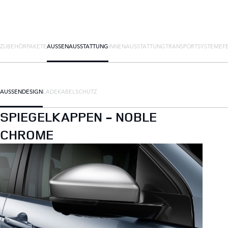
ZUBEHÖRPAKETE
AUSSENAUSSTATTUNG
INNENAUSSTATTUNG
TRANSPORTSYSTEME
F
AUSSENDESIGN
LADEKABEL
SCHUTZ
SPIEGELKAPPEN - NOBLE
CHROME