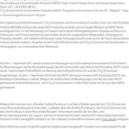
Stromverbrauch im kombinierten Testzyklus (NEFZ): Plug-in Hybrid Range Rover und Range Range Rover
Sport: 23,1 – 22,5 kWh/100 km
CO
-Emissionen im kombinierten Testzyklus (NEFZ): Range Rover Kompressor 5.0 Liter V8 : 298 g/km – Plug-
2
in Hybrid Range Rover Sport: 69 g/km
Die Angaben zu Kraftstoffverbrauch, CO
-Emissionen und Stromverbrauch wurden schon nach der Richtlinie
2
VO(EG) 692/2008 auf Basis des neuen WLTP-Testzyklus ermittelt und zur Vergleichbarkeit auf NEFZ-Werte
zurückgerechnet. Für die Bemessung von Steuern und anderen fahrzeugbezogenen Abgaben auf Basis von
Verbrauchs- und Emissionswerten können andere als die hier angegebenen Werte gelten. Abhängig von
Fahrweise, Straßen- und Verkehrsverhältnissen sowie Fahrzeugzustand können sich in der Praxis abweichende
Verbrauchswerte ergeben. Angaben zu den Kraftstoffverbräuchen und CO
-Emissionen bei Spannbreiten in
2
Abhängigkeit vom verwendeten Rad-/Reifensatz.
Ab dem 1. September 2017 werden bestimmte Neuwagen nach dem weltweit harmonisierten Prüfverfahren
für Personenwagen und leichte Nutzfahrzeuge (World Harmonised Light Vehicle Test Procedure, WLTP), einem
neuen, realistischeren Prüfverfahren zur Messung des Kraftstoffverbrauchs und der CO
-Emissionen,
2
typgenehmigt. Ab dem 1. September 2018 wird das WLTP den neuen europäischen Fahrzyklus (NEFZ), das
derzeitige Prüfverfahren, ersetzen. Wegen der realistischeren Prüfbedingungen sind die nach dem WLTP
gemessenen Kraftstoffverbrauchs- und CO
-Emissionswerte in vielen Fällen höher als die nach dem NEFZ
2
gemessenen.
Weitere Informationen zum offiziellen Kraftstoffverbrauch und den offiziellen spezifischen CO2-Emissionen
neuer Personenkraftwagen können dem „Leitfaden über den Kraftstoffverbrauch, die CO2-Emissionen und
den Stromverbrauch neuer Personenkraftwagen“ entnommen werden, der bei allen Land
Rover Vertragspartnern, bei Jaguar Land Rover Deutschland GmbH und bei DAT Deutschland Automobil
Treuhand GmbH unentgeltlich erhältlich ist. Der Leitfaden ist ebenfalls im Internet unter
www.dat.de
verfügbar.
Diese Webseite wurde mit größtmöglicher Sorgfalt zusammengestellt. Trotzdem kann keine Gewähr für die