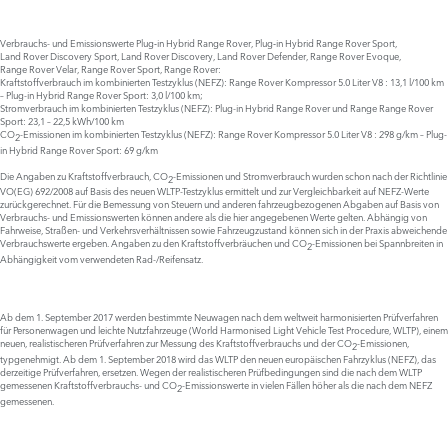
Verbrauchs- und Emissionswerte Plug‑in Hybrid Range Rover, Plug‑in Hybrid Range Rover Sport,
Land Rover Discovery Sport, Land Rover Discovery, Land Rover Defender, Range Rover Evoque,
Range Rover Velar, Range Rover Sport, Range Rover:
Kraftstoffverbrauch im kombinierten Testzyklus (NEFZ): Range Rover Kompressor 5.0 Liter V8 : 13,1 l/100 km
– Plug-in Hybrid Range Rover Sport: 3,0 l/100 km;
Stromverbrauch im kombinierten Testzyklus (NEFZ): Plug-in Hybrid Range Rover und Range Range Rover
Sport: 23,1 – 22,5 kWh/100 km
CO
-Emissionen im kombinierten Testzyklus (NEFZ): Range Rover Kompressor 5.0 Liter V8 : 298 g/km – Plug-
2
in Hybrid Range Rover Sport: 69 g/km
Die Angaben zu Kraftstoffverbrauch, CO
-Emissionen und Stromverbrauch wurden schon nach der Richtlinie
2
VO(EG) 692/2008 auf Basis des neuen WLTP-Testzyklus ermittelt und zur Vergleichbarkeit auf NEFZ-Werte
zurückgerechnet. Für die Bemessung von Steuern und anderen fahrzeugbezogenen Abgaben auf Basis von
Verbrauchs- und Emissionswerten können andere als die hier angegebenen Werte gelten. Abhängig von
Fahrweise, Straßen- und Verkehrsverhältnissen sowie Fahrzeugzustand können sich in der Praxis abweichende
Verbrauchswerte ergeben. Angaben zu den Kraftstoffverbräuchen und CO
-Emissionen bei Spannbreiten in
2
Abhängigkeit vom verwendeten Rad-/Reifensatz.
Ab dem 1. September 2017 werden bestimmte Neuwagen nach dem weltweit harmonisierten Prüfverfahren
für Personenwagen und leichte Nutzfahrzeuge (World Harmonised Light Vehicle Test Procedure, WLTP), einem
neuen, realistischeren Prüfverfahren zur Messung des Kraftstoffverbrauchs und der CO
-Emissionen,
2
typgenehmigt. Ab dem 1. September 2018 wird das WLTP den neuen europäischen Fahrzyklus (NEFZ), das
derzeitige Prüfverfahren, ersetzen. Wegen der realistischeren Prüfbedingungen sind die nach dem WLTP
gemessenen Kraftstoffverbrauchs- und CO
-Emissionswerte in vielen Fällen höher als die nach dem NEFZ
2
gemessenen.