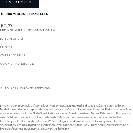
ENTDECKEN
ZUR MERKLISTE HINZUFÜGEN
BEDINGUNGEN UND KONDITIONEN
DATENSCHUTZ
KONTAKT
CYBER-VORFALL
COOKIE PREFERENCE
© JAGUAR LAND ROVER LIMITED 2026
Einige Produktmerkmale auf den Bildern können zwischen optional und serienmäßig für verschiedene
Modelljahre variieren. Aufgrund der Auswirkungen von Covid-19 wurden viele unserer Bilder nicht aktualisiert
und geben somit nicht die 22MY-Spezifikationen wieder. Bitte konsultieren Sie den Fahrzeugkonfigurator und
zusätzlich Ihren Händler vor Ort, um detaillierte 22MY-Spezifikationen zu erhalten und stützen Sie Ihre
Bestellung nicht allein auf die Bilder der Website. Jaguar Land Rover Limited ist ständig bestrebt, die
Spezifikation, das Design und die Produktion seiner Fahrzeuge, Teile und Zubehörteile zu verbessern und es
finden laufend Änderungen statt, die wir uns vorbehalten.