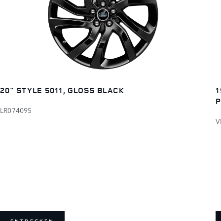
20" STYLE 5011, GLOSS BLACK
1
P
LR074095
V