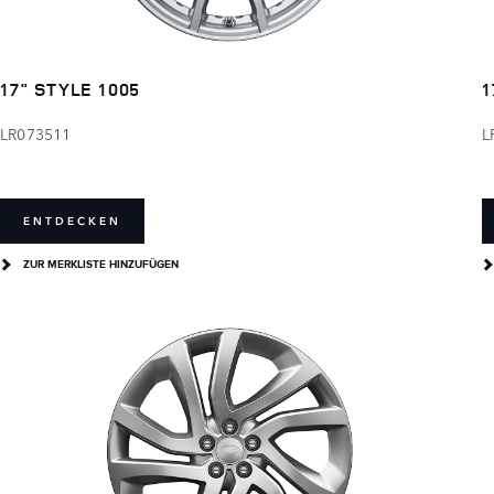
17" STYLE 1005
1
LR073511
L
ENTDECKEN
ZUR MERKLISTE HINZUFÜGEN