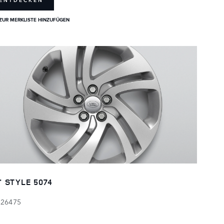
ENTDECKEN
ZUR MERKLISTE HINZUFÜGEN
" STYLE 5074
126475