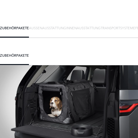
ZUBEHÖRPAKETE
AUSSENAUSSTATTUNG
INNENAUSSTATTUNG
TRANSPORTSYSTEME
F
ZUBEHÖRPAKETE