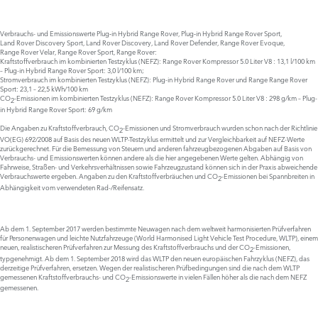
Verbrauchs- und Emissionswerte Plug‑in Hybrid Range Rover, Plug‑in Hybrid Range Rover Sport,
Land Rover Discovery Sport, Land Rover Discovery, Land Rover Defender, Range Rover Evoque,
Range Rover Velar, Range Rover Sport, Range Rover:
Kraftstoffverbrauch im kombinierten Testzyklus (NEFZ): Range Rover Kompressor 5.0 Liter V8 : 13,1 l/100 km
– Plug-in Hybrid Range Rover Sport: 3,0 l/100 km;
Stromverbrauch im kombinierten Testzyklus (NEFZ): Plug-in Hybrid Range Rover und Range Range Rover
Sport: 23,1 – 22,5 kWh/100 km
CO
-Emissionen im kombinierten Testzyklus (NEFZ): Range Rover Kompressor 5.0 Liter V8 : 298 g/km – Plug-
2
in Hybrid Range Rover Sport: 69 g/km
Die Angaben zu Kraftstoffverbrauch, CO
-Emissionen und Stromverbrauch wurden schon nach der Richtlinie
2
VO(EG) 692/2008 auf Basis des neuen WLTP-Testzyklus ermittelt und zur Vergleichbarkeit auf NEFZ-Werte
zurückgerechnet. Für die Bemessung von Steuern und anderen fahrzeugbezogenen Abgaben auf Basis von
Verbrauchs- und Emissionswerten können andere als die hier angegebenen Werte gelten. Abhängig von
Fahrweise, Straßen- und Verkehrsverhältnissen sowie Fahrzeugzustand können sich in der Praxis abweichende
Verbrauchswerte ergeben. Angaben zu den Kraftstoffverbräuchen und CO
-Emissionen bei Spannbreiten in
2
Abhängigkeit vom verwendeten Rad-/Reifensatz.
Ab dem 1. September 2017 werden bestimmte Neuwagen nach dem weltweit harmonisierten Prüfverfahren
für Personenwagen und leichte Nutzfahrzeuge (World Harmonised Light Vehicle Test Procedure, WLTP), einem
neuen, realistischeren Prüfverfahren zur Messung des Kraftstoffverbrauchs und der CO
-Emissionen,
2
typgenehmigt. Ab dem 1. September 2018 wird das WLTP den neuen europäischen Fahrzyklus (NEFZ), das
derzeitige Prüfverfahren, ersetzen. Wegen der realistischeren Prüfbedingungen sind die nach dem WLTP
gemessenen Kraftstoffverbrauchs- und CO
-Emissionswerte in vielen Fällen höher als die nach dem NEFZ
2
gemessenen.