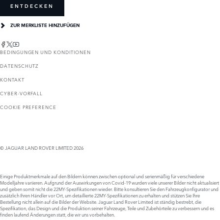
ENTDECKEN
ZUR MERKLISTE HINZUFÜGEN
BEDINGUNGEN UND KONDITIONEN
DATENSCHUTZ
KONTAKT
CYBER-VORFALL
COOKIE PREFERENCE
© JAGUAR LAND ROVER LIMITED 2026
Einige Produktmerkmale auf den Bildern können zwischen optional und serienmäßig für verschiedene
Modelljahre variieren. Aufgrund der Auswirkungen von Covid-19 wurden viele unserer Bilder nicht aktualisiert
und geben somit nicht die 22MY-Spezifikationen wieder. Bitte konsultieren Sie den Fahrzeugkonfigurator und
zusätzlich Ihren Händler vor Ort, um detaillierte 22MY-Spezifikationen zu erhalten und stützen Sie Ihre
Bestellung nicht allein auf die Bilder der Website. Jaguar Land Rover Limited ist ständig bestrebt, die
Spezifikation, das Design und die Produktion seiner Fahrzeuge, Teile und Zubehörteile zu verbessern und es
finden laufend Änderungen statt, die wir uns vorbehalten.