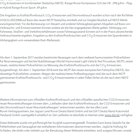
CO
-Emissionen im kombinierten Testzyklus (NEFZ): Range Rover Kompressor 5.0 Liter V8 : 298 g/km – Plug-
2
in Hybrid Range Rover Sport: 69 g/km
Die Angaben zu Kraftstoffverbrauch, CO
-Emissionen und Stromverbrauch wurden schon nach der Richtlinie
2
VO(EG) 692/2008 auf Basis des neuen WLTP-Testzyklus ermittelt und zur Vergleichbarkeit auf NEFZ-Werte
zurückgerechnet. Für die Bemessung von Steuern und anderen fahrzeugbezogenen Abgaben auf Basis von
Verbrauchs- und Emissionswerten können andere als die hier angegebenen Werte gelten. Abhängig von
Fahrweise, Straßen- und Verkehrsverhältnissen sowie Fahrzeugzustand können sich in der Praxis abweichende
Verbrauchswerte ergeben. Angaben zu den Kraftstoffverbräuchen und CO
-Emissionen bei Spannbreiten in
2
Abhängigkeit vom verwendeten Rad-/Reifensatz.
Ab dem 1. September 2017 werden bestimmte Neuwagen nach dem weltweit harmonisierten Prüfverfahren
für Personenwagen und leichte Nutzfahrzeuge (World Harmonised Light Vehicle Test Procedure, WLTP), einem
neuen, realistischeren Prüfverfahren zur Messung des Kraftstoffverbrauchs und der CO
-Emissionen,
2
typgenehmigt. Ab dem 1. September 2018 wird das WLTP den neuen europäischen Fahrzyklus (NEFZ), das
derzeitige Prüfverfahren, ersetzen. Wegen der realistischeren Prüfbedingungen sind die nach dem WLTP
gemessenen Kraftstoffverbrauchs- und CO
-Emissionswerte in vielen Fällen höher als die nach dem NEFZ
2
gemessenen.
Weitere Informationen zum offiziellen Kraftstoffverbrauch und den offiziellen spezifischen CO2-Emissionen
neuer Personenkraftwagen können dem „Leitfaden über den Kraftstoffverbrauch, die CO2-Emissionen und
den Stromverbrauch neuer Personenkraftwagen“ entnommen werden, der bei allen Land
Rover Vertragspartnern, bei Jaguar Land Rover Deutschland GmbH und bei DAT Deutschland Automobil
Treuhand GmbH unentgeltlich erhältlich ist. Der Leitfaden ist ebenfalls im Internet unter
www.dat.de
verfügbar.
Diese Webseite wurde mit größtmöglicher Sorgfalt zusammengestellt. Trotzdem kann keine Gewähr für die
Fehlerfreiheit und Genauigkeit der enthaltenen Informationen übernommen werden. Jegliche Haftung für
Schäden, die direkt oder indirekt aus der Benutzung dieser Webseite entstehen, wird ausgeschlossen, soweit