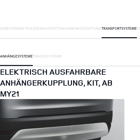
ZUBEHÖRPAKETE
AUSSENAUSSTATTUNG
INNENAUSSTATTUNG
TRANSPORTSYSTEME
F
ANHÄNGESYSTEME
TRÄGERSYSTEME
ELEKTRISCH AUSFAHRBARE
ANHÄNGERKUPPLUNG, KIT, AB
MY21