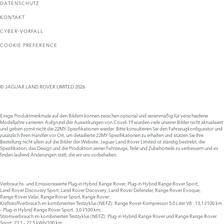
DATENSCHUTZ
KONTAKT
CYBER-VORFALL
COOKIE PREFERENCE
© JAGUAR LAND ROVER LIMITED 2026
Einige Produktmerkmale auf den Bildern können zwischen optional und serienmäßig für verschiedene
Modelljahre variieren. Aufgrund der Auswirkungen von Covid-19 wurden viele unserer Bilder nicht aktualisiert
und geben somit nicht die 22MY-Spezifikationen wieder. Bitte konsultieren Sie den Fahrzeugkonfigurator und
zusätzlich Ihren Händler vor Ort, um detaillierte 22MY-Spezifikationen zu erhalten und stützen Sie Ihre
Bestellung nicht allein auf die Bilder der Website. Jaguar Land Rover Limited ist ständig bestrebt, die
Spezifikation, das Design und die Produktion seiner Fahrzeuge, Teile und Zubehörteile zu verbessern und es
finden laufend Änderungen statt, die wir uns vorbehalten.
Verbrauchs- und Emissionswerte Plug‑in Hybrid Range Rover, Plug‑in Hybrid Range Rover Sport,
Land Rover Discovery Sport, Land Rover Discovery, Land Rover Defender, Range Rover Evoque,
Range Rover Velar, Range Rover Sport, Range Rover:
Kraftstoffverbrauch im kombinierten Testzyklus (NEFZ): Range Rover Kompressor 5.0 Liter V8 : 13,1 l/100 km
– Plug-in Hybrid Range Rover Sport: 3,0 l/100 km;
Stromverbrauch im kombinierten Testzyklus (NEFZ): Plug-in Hybrid Range Rover und Range Range Rover
Sport: 23,1 – 22,5 kWh/100 km