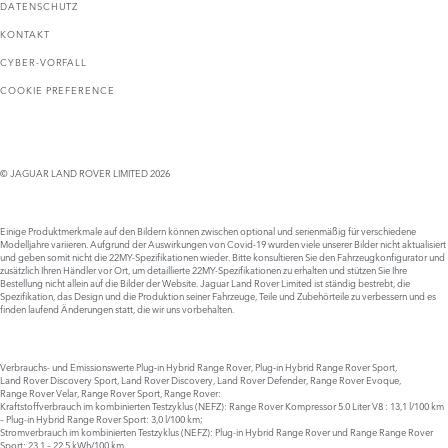
DATENSCHUTZ
KONTAKT
CYBER-VORFALL
COOKIE PREFERENCE
© JAGUAR LAND ROVER LIMITED 2026
Einige Produktmerkmale auf den Bildern können zwischen optional und serienmäßig für verschiedene
Modelljahre variieren. Aufgrund der Auswirkungen von Covid-19 wurden viele unserer Bilder nicht aktualisiert
und geben somit nicht die 22MY-Spezifikationen wieder. Bitte konsultieren Sie den Fahrzeugkonfigurator und
zusätzlich Ihren Händler vor Ort, um detaillierte 22MY-Spezifikationen zu erhalten und stützen Sie Ihre
Bestellung nicht allein auf die Bilder der Website. Jaguar Land Rover Limited ist ständig bestrebt, die
Spezifikation, das Design und die Produktion seiner Fahrzeuge, Teile und Zubehörteile zu verbessern und es
finden laufend Änderungen statt, die wir uns vorbehalten.
Verbrauchs- und Emissionswerte Plug‑in Hybrid Range Rover, Plug‑in Hybrid Range Rover Sport,
Land Rover Discovery Sport, Land Rover Discovery, Land Rover Defender, Range Rover Evoque,
Range Rover Velar, Range Rover Sport, Range Rover:
Kraftstoffverbrauch im kombinierten Testzyklus (NEFZ): Range Rover Kompressor 5.0 Liter V8 : 13,1 l/100 km
– Plug-in Hybrid Range Rover Sport: 3,0 l/100 km;
Stromverbrauch im kombinierten Testzyklus (NEFZ): Plug-in Hybrid Range Rover und Range Range Rover
Sport: 23,1 – 22,5 kWh/100 km