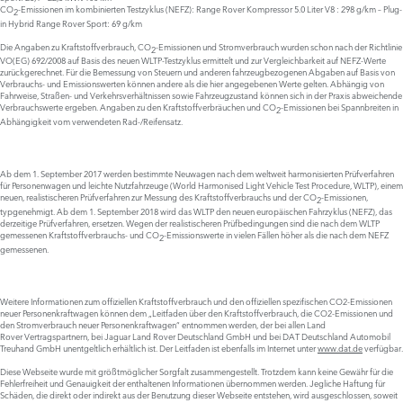
CO
-Emissionen im kombinierten Testzyklus (NEFZ): Range Rover Kompressor 5.0 Liter V8 : 298 g/km – Plug-
2
in Hybrid Range Rover Sport: 69 g/km
Die Angaben zu Kraftstoffverbrauch, CO
-Emissionen und Stromverbrauch wurden schon nach der Richtlinie
2
VO(EG) 692/2008 auf Basis des neuen WLTP-Testzyklus ermittelt und zur Vergleichbarkeit auf NEFZ-Werte
zurückgerechnet. Für die Bemessung von Steuern und anderen fahrzeugbezogenen Abgaben auf Basis von
Verbrauchs- und Emissionswerten können andere als die hier angegebenen Werte gelten. Abhängig von
Fahrweise, Straßen- und Verkehrsverhältnissen sowie Fahrzeugzustand können sich in der Praxis abweichende
Verbrauchswerte ergeben. Angaben zu den Kraftstoffverbräuchen und CO
-Emissionen bei Spannbreiten in
2
Abhängigkeit vom verwendeten Rad-/Reifensatz.
Ab dem 1. September 2017 werden bestimmte Neuwagen nach dem weltweit harmonisierten Prüfverfahren
für Personenwagen und leichte Nutzfahrzeuge (World Harmonised Light Vehicle Test Procedure, WLTP), einem
neuen, realistischeren Prüfverfahren zur Messung des Kraftstoffverbrauchs und der CO
-Emissionen,
2
typgenehmigt. Ab dem 1. September 2018 wird das WLTP den neuen europäischen Fahrzyklus (NEFZ), das
derzeitige Prüfverfahren, ersetzen. Wegen der realistischeren Prüfbedingungen sind die nach dem WLTP
gemessenen Kraftstoffverbrauchs- und CO
-Emissionswerte in vielen Fällen höher als die nach dem NEFZ
2
gemessenen.
Weitere Informationen zum offiziellen Kraftstoffverbrauch und den offiziellen spezifischen CO2-Emissionen
neuer Personenkraftwagen können dem „Leitfaden über den Kraftstoffverbrauch, die CO2-Emissionen und
den Stromverbrauch neuer Personenkraftwagen“ entnommen werden, der bei allen Land
Rover Vertragspartnern, bei Jaguar Land Rover Deutschland GmbH und bei DAT Deutschland Automobil
Treuhand GmbH unentgeltlich erhältlich ist. Der Leitfaden ist ebenfalls im Internet unter
www.dat.de
verfügbar.
Diese Webseite wurde mit größtmöglicher Sorgfalt zusammengestellt. Trotzdem kann keine Gewähr für die
Fehlerfreiheit und Genauigkeit der enthaltenen Informationen übernommen werden. Jegliche Haftung für
Schäden, die direkt oder indirekt aus der Benutzung dieser Webseite entstehen, wird ausgeschlossen, soweit