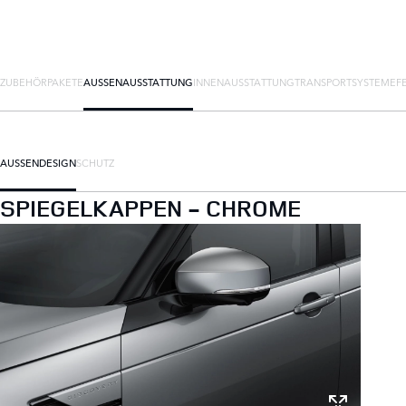
ZUBEHÖRPAKETE
AUSSENAUSSTATTUNG
INNENAUSSTATTUNG
TRANSPORTSYSTEME
F
AUSSENDESIGN
SCHUTZ
SPIEGELKAPPEN - CHROME