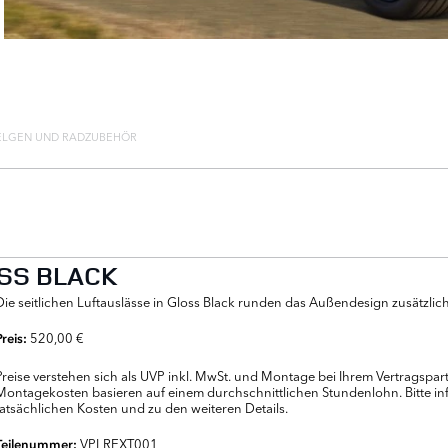
ELGEN UND RADZUBEHÖR
OSS BLACK
Die seitlichen Luftauslässe in Gloss Black runden das Außendesign zusätzlich
520,00 €
Preis:
Preise verstehen sich als UVP inkl. MwSt. und Montage bei Ihrem Vertragspa
Montagekosten basieren auf einem durchschnittlichen Stundenlohn. Bitte inf
tatsächlichen Kosten und zu den weiteren Details.
VPLREXT001
Teilenummer: