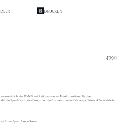
NDLER
DRUCKEN
n somit nicht die 22MY-Spezifikationen wieder. Bitte konsultieren Sie den
trebt, die Spezifikation, das Design und die Produktion seiner Fahrzeuge, Teile und Zubehörteile
ange Rover Sport, Range Rover: