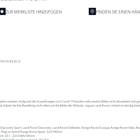
ZUR MERKLISTE HINZUFÜGEN
FINDEN SIE EINEN HÄ
PREFERENCE
e variieren. Aufgrund der Auswirkungen von Covid-19 wurden viele unserer Bilder nicht aktualisiert und gebe
 stützen Sie Ihre Bestellung nicht allein auf die Bilder der Website. Jaguar Land Rover Limited ist ständig bes
r Discovery Sport, Land Rover Discovery, Land Rover Defender, Range Rover Evoque, Range Rover Velar, R
– Plug-in Hybrid Range Rover Sport: 3,0 l/100 km;
rt: 23,1 – 22,5 kWh/100 km
-in Hybrid Range Rover Sport: 69 g/km