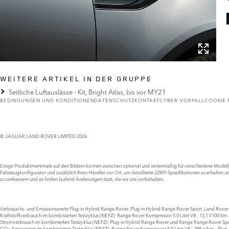
WEITERE ARTIKEL IN DER GRUPPE
Seitliche Luftauslässe - Kit, Bright Atlas, bis vor MY21
BEDINGUNGEN UND KONDITIONEN
DATENSCHUTZ
KONTAKT
CYBER-VORFALL
COOKIE 
© JAGUAR LAND ROVER LIMITED 2026
Einige Produktmerkmale auf den Bildern können zwischen optional und serienmäßig für verschiedene Modelljahr
Fahrzeugkonfigurator und zusätzlich Ihren Händler vor Ort, um detaillierte 22MY-Spezifikationen zu erhalten und
zu verbessern und es finden laufend Änderungen statt, die wir uns vorbehalten.
Verbrauchs- und Emissionswerte Plug‑in Hybrid Range Rover, Plug‑in Hybrid Range Rover Sport, Land Rove
Kraftstoffverbrauch im kombinierten Testzyklus (NEFZ): Range Rover Kompressor 5.0 Liter V8 : 13,1 l/100 km 
Stromverbrauch im kombinierten Testzyklus (NEFZ): Plug-in Hybrid Range Rover und Range Range Rover Spo
CO
-Emissionen im kombinierten Testzyklus (NEFZ): Range Rover Kompressor 5.0 Liter V8 : 298 g/km – Plug