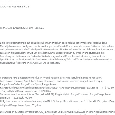
COOKIE PREFERENCE
© JAGUAR LAND ROVER LIMITED 2026
Einige Produktmerkmale auf den Bildern können zwischen optional und serienmäßig für verschiedene
Modelljahre variieren. Aufgrund der Auswirkungen von Covid-19 wurden viele unserer Bilder nicht aktualisiert
und geben somit nicht die 22MY-Spezifikationen wieder. Bitte konsultieren Sie den Fahrzeugkonfigurator und
zusätzlich Ihren Händler vor Ort, um detaillierte 22MY-Spezifikationen zu erhalten und stützen Sie Ihre
Bestellung nicht allein auf die Bilder der Website. Jaguar Land Rover Limited ist ständig bestrebt, die
Spezifikation, das Design und die Produktion seiner Fahrzeuge, Teile und Zubehörteile zu verbessern und es
finden laufend Änderungen statt, die wir uns vorbehalten.
Verbrauchs- und Emissionswerte Plug‑in Hybrid Range Rover, Plug‑in Hybrid Range Rover Sport,
Land Rover Discovery Sport, Land Rover Discovery, Land Rover Defender, Range Rover Evoque,
Range Rover Velar, Range Rover Sport, Range Rover:
Kraftstoffverbrauch im kombinierten Testzyklus (NEFZ): Range Rover Kompressor 5.0 Liter V8 : 13,1 l/100 km
– Plug-in Hybrid Range Rover Sport: 3,0 l/100 km;
Stromverbrauch im kombinierten Testzyklus (NEFZ): Plug-in Hybrid Range Rover und Range Range Rover
Sport: 23,1 – 22,5 kWh/100 km
CO
-Emissionen im kombinierten Testzyklus (NEFZ): Range Rover Kompressor 5.0 Liter V8 : 298 g/km – Plug-
2
in Hybrid Range Rover Sport: 69 g/km
Die Angaben zu Kraftstoffverbrauch, CO
-Emissionen und Stromverbrauch wurden schon nach der Richtlinie
2