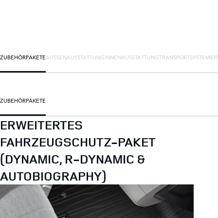
ZUBEHÖRPAKETE
AUSSENAUSSTATTUNG
INNENAUSSTATTUNG
TRANSPORTSYSTEME
F
ZUBEHÖRPAKETE
ERWEITERTES
FAHRZEUGSCHUTZ-PAKET
(DYNAMIC, R-DYNAMIC &
AUTOBIOGRAPHY)