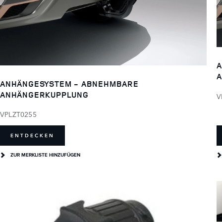
A
A
ANHÄNGESYSTEM - ABNEHMBARE
ANHÄNGERKUPPLUNG
V
VPLZT0255
ENTDECKEN
ZUR MERKLISTE HINZUFÜGEN