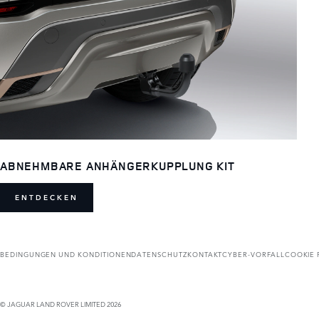
ABNEHMBARE ANHÄNGERKUPPLUNG KIT
ENTDECKEN
BEDINGUNGEN UND KONDITIONEN
DATENSCHUTZ
KONTAKT
CYBER-VORFALL
COOKIE 
© JAGUAR LAND ROVER LIMITED 2026