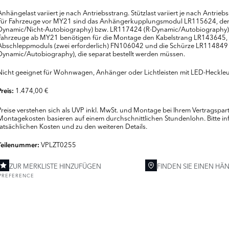
Anhängelast variiert je nach Antriebsstrang. Stützlast variiert je nach Antrie
Für Fahrzeuge vor MY21 sind das Anhängerkupplungsmodul LR115624, der 
Dynamic/Nicht-Autobiography) bzw. LR117424 (R-Dynamic/Autobiography) er
Fahrzeuge ab MY21 benötigen für die Montage den Kabelstrang LR143645,
Abschleppmoduls (zwei erforderlich) FN106042 und die Schürze LR114849 
Dynamic/Autobiography), die separat bestellt werden müssen.
Nicht geeignet für Wohnwagen, Anhänger oder Lichtleisten mit LED-Heckle
1.474,00 €
Preis:
Preise verstehen sich als UVP inkl. MwSt. und Montage bei Ihrem Vertragspa
Montagekosten basieren auf einem durchschnittlichen Stundenlohn. Bitte inf
tatsächlichen Kosten und zu den weiteren Details.
VPLZT0255
Teilenummer:
ZUR MERKLISTE HINZUFÜGEN
FINDEN SIE EINEN HÄ
PREFERENCE