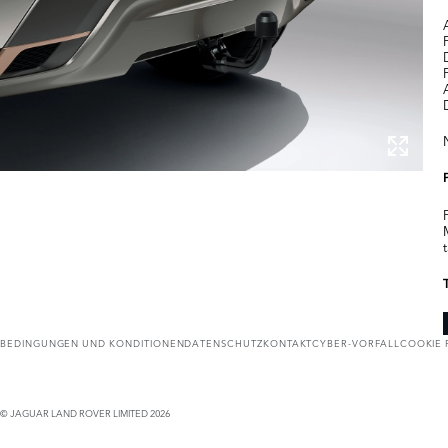
BEDINGUNGEN UND KONDITIONEN
DATENSCHUTZ
KONTAKT
CYBER-VORFALL
COOKIE 
© JAGUAR LAND ROVER LIMITED 2026