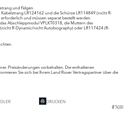
bsstrang und Felgen.
Kabelstrang LR124162 und die Schürze LR114849 (nicht R-
forderlich und müssen separat bestellt werden.
 das Abschleppmodul VPLKT0318, die Muttern des
(nicht R-Dynamic/nicht Autobiography) oder LR117424 (R-
uchten.
rtner. Preisänderungen vorbehalten. Die enthaltenen
ormieren Sie sich bei Ihrem Land Rover Vertragspartner über die
NDLER
DRUCKEN