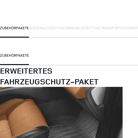
ZUBEHÖRPAKETE
AUSSENAUSSTATTUNG
INNENAUSSTATTUNG
TRANSPORTSYSTEME
F
ZUBEHÖRPAKETE
ERWEITERTES
FAHRZEUGSCHUTZ-PAKET