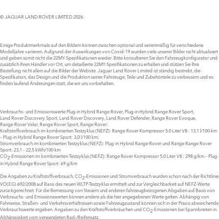
© JAGUAR LAND ROVER LIMITED 2026
Einige Produktmerkmale auf den Bildern können zwischen optional und serienmäßig für verschiedene
Modelljahre variieren. Aufgrund der Auswirkungen von Covid-19 wurden viele unserer Bilder nicht aktualisiert
und geben somit nicht die 22MY-Spezifikationen wieder. Bitte konsultieren Sie den Fahrzeugkonfigurator und
zusätzlich Ihren Händler vor Ort, um detaillierte 22MY-Spezifikationen zu erhalten und stützen Sie Ihre
Bestellung nicht allein auf die Bilder der Website. Jaguar Land Rover Limited ist ständig bestrebt, die
Spezifikation, das Design und die Produktion seiner Fahrzeuge, Teile und Zubehörteile zu verbessern und es
finden laufend Änderungen statt, die wir uns vorbehalten.
Verbrauchs- und Emissionswerte Plug‑in Hybrid Range Rover, Plug‑in Hybrid Range Rover Sport,
Land Rover Discovery Sport, Land Rover Discovery, Land Rover Defender, Range Rover Evoque,
Range Rover Velar, Range Rover Sport, Range Rover:
Kraftstoffverbrauch im kombinierten Testzyklus (NEFZ): Range Rover Kompressor 5.0 Liter V8 : 13,1 l/100 km
– Plug-in Hybrid Range Rover Sport: 3,0 l/100 km;
Stromverbrauch im kombinierten Testzyklus (NEFZ): Plug-in Hybrid Range Rover und Range Range Rover
Sport: 23,1 – 22,5 kWh/100 km
CO
-Emissionen im kombinierten Testzyklus (NEFZ): Range Rover Kompressor 5.0 Liter V8 : 298 g/km – Plug-
2
in Hybrid Range Rover Sport: 69 g/km
Die Angaben zu Kraftstoffverbrauch, CO
-Emissionen und Stromverbrauch wurden schon nach der Richtlinie
2
VO(EG) 692/2008 auf Basis des neuen WLTP-Testzyklus ermittelt und zur Vergleichbarkeit auf NEFZ-Werte
zurückgerechnet. Für die Bemessung von Steuern und anderen fahrzeugbezogenen Abgaben auf Basis von
Verbrauchs- und Emissionswerten können andere als die hier angegebenen Werte gelten. Abhängig von
Fahrweise, Straßen- und Verkehrsverhältnissen sowie Fahrzeugzustand können sich in der Praxis abweichende
Verbrauchswerte ergeben. Angaben zu den Kraftstoffverbräuchen und CO
-Emissionen bei Spannbreiten in
2
Abhängigkeit vom verwendeten Rad-/Reifensatz.