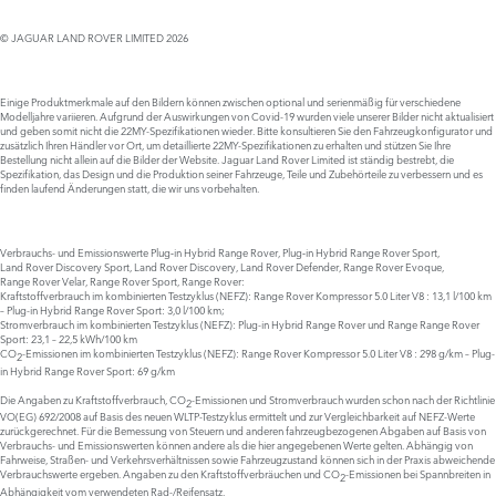
© JAGUAR LAND ROVER LIMITED 2026
Einige Produktmerkmale auf den Bildern können zwischen optional und serienmäßig für verschiedene
Modelljahre variieren. Aufgrund der Auswirkungen von Covid-19 wurden viele unserer Bilder nicht aktualisiert
und geben somit nicht die 22MY-Spezifikationen wieder. Bitte konsultieren Sie den Fahrzeugkonfigurator und
zusätzlich Ihren Händler vor Ort, um detaillierte 22MY-Spezifikationen zu erhalten und stützen Sie Ihre
Bestellung nicht allein auf die Bilder der Website. Jaguar Land Rover Limited ist ständig bestrebt, die
Spezifikation, das Design und die Produktion seiner Fahrzeuge, Teile und Zubehörteile zu verbessern und es
finden laufend Änderungen statt, die wir uns vorbehalten.
Verbrauchs- und Emissionswerte Plug‑in Hybrid Range Rover, Plug‑in Hybrid Range Rover Sport,
Land Rover Discovery Sport, Land Rover Discovery, Land Rover Defender, Range Rover Evoque,
Range Rover Velar, Range Rover Sport, Range Rover:
Kraftstoffverbrauch im kombinierten Testzyklus (NEFZ): Range Rover Kompressor 5.0 Liter V8 : 13,1 l/100 km
– Plug-in Hybrid Range Rover Sport: 3,0 l/100 km;
Stromverbrauch im kombinierten Testzyklus (NEFZ): Plug-in Hybrid Range Rover und Range Range Rover
Sport: 23,1 – 22,5 kWh/100 km
CO
-Emissionen im kombinierten Testzyklus (NEFZ): Range Rover Kompressor 5.0 Liter V8 : 298 g/km – Plug-
2
in Hybrid Range Rover Sport: 69 g/km
Die Angaben zu Kraftstoffverbrauch, CO
-Emissionen und Stromverbrauch wurden schon nach der Richtlinie
2
VO(EG) 692/2008 auf Basis des neuen WLTP-Testzyklus ermittelt und zur Vergleichbarkeit auf NEFZ-Werte
zurückgerechnet. Für die Bemessung von Steuern und anderen fahrzeugbezogenen Abgaben auf Basis von
Verbrauchs- und Emissionswerten können andere als die hier angegebenen Werte gelten. Abhängig von
Fahrweise, Straßen- und Verkehrsverhältnissen sowie Fahrzeugzustand können sich in der Praxis abweichende
Verbrauchswerte ergeben. Angaben zu den Kraftstoffverbräuchen und CO
-Emissionen bei Spannbreiten in
2
Abhängigkeit vom verwendeten Rad-/Reifensatz.