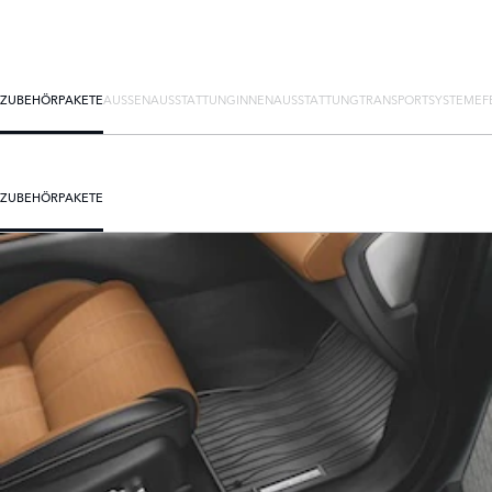
ZUBEHÖRPAKETE
AUSSENAUSSTATTUNG
INNENAUSSTATTUNG
TRANSPORTSYSTEME
F
ZUBEHÖRPAKETE