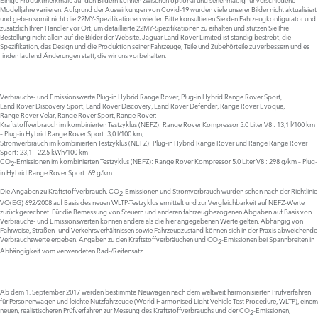
Modelljahre variieren. Aufgrund der Auswirkungen von Covid-19 wurden viele unserer Bilder nicht aktualisiert
und geben somit nicht die 22MY-Spezifikationen wieder. Bitte konsultieren Sie den Fahrzeugkonfigurator und
zusätzlich Ihren Händler vor Ort, um detaillierte 22MY-Spezifikationen zu erhalten und stützen Sie Ihre
Bestellung nicht allein auf die Bilder der Website. Jaguar Land Rover Limited ist ständig bestrebt, die
Spezifikation, das Design und die Produktion seiner Fahrzeuge, Teile und Zubehörteile zu verbessern und es
finden laufend Änderungen statt, die wir uns vorbehalten.
Verbrauchs- und Emissionswerte Plug‑in Hybrid Range Rover, Plug‑in Hybrid Range Rover Sport,
Land Rover Discovery Sport, Land Rover Discovery, Land Rover Defender, Range Rover Evoque,
Range Rover Velar, Range Rover Sport, Range Rover:
Kraftstoffverbrauch im kombinierten Testzyklus (NEFZ): Range Rover Kompressor 5.0 Liter V8 : 13,1 l/100 km
– Plug-in Hybrid Range Rover Sport: 3,0 l/100 km;
Stromverbrauch im kombinierten Testzyklus (NEFZ): Plug-in Hybrid Range Rover und Range Range Rover
Sport: 23,1 – 22,5 kWh/100 km
CO
-Emissionen im kombinierten Testzyklus (NEFZ): Range Rover Kompressor 5.0 Liter V8 : 298 g/km – Plug-
2
in Hybrid Range Rover Sport: 69 g/km
Die Angaben zu Kraftstoffverbrauch, CO
-Emissionen und Stromverbrauch wurden schon nach der Richtlinie
2
VO(EG) 692/2008 auf Basis des neuen WLTP-Testzyklus ermittelt und zur Vergleichbarkeit auf NEFZ-Werte
zurückgerechnet. Für die Bemessung von Steuern und anderen fahrzeugbezogenen Abgaben auf Basis von
Verbrauchs- und Emissionswerten können andere als die hier angegebenen Werte gelten. Abhängig von
Fahrweise, Straßen- und Verkehrsverhältnissen sowie Fahrzeugzustand können sich in der Praxis abweichende
Verbrauchswerte ergeben. Angaben zu den Kraftstoffverbräuchen und CO
-Emissionen bei Spannbreiten in
2
Abhängigkeit vom verwendeten Rad-/Reifensatz.
Ab dem 1. September 2017 werden bestimmte Neuwagen nach dem weltweit harmonisierten Prüfverfahren
für Personenwagen und leichte Nutzfahrzeuge (World Harmonised Light Vehicle Test Procedure, WLTP), einem
neuen, realistischeren Prüfverfahren zur Messung des Kraftstoffverbrauchs und der CO
-Emissionen,
2