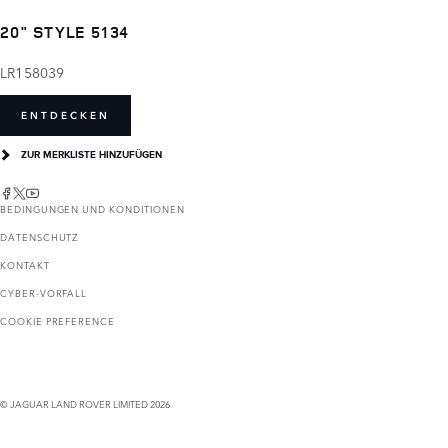
20" STYLE 5134
LR158039
ENTDECKEN
ZUR MERKLISTE HINZUFÜGEN
BEDINGUNGEN UND KONDITIONEN
DATENSCHUTZ
KONTAKT
CYBER-VORFALL
COOKIE PREFERENCE
© JAGUAR LAND ROVER LIMITED 2026