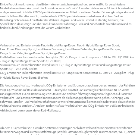
Einige Produktmerkmale auf den Bildern können zwischen optional und serienmäßig für verschiedene
Modelljahre variieren. Aufgrund der Auswirkungen von Covid-19 wurden viele unserer Bilder nicht aktualisiert
und geben somit nicht die 22MY-Spezifikationen wieder. Bitte konsultieren Sie den Fahrzeugkonfigurator und
zusätzlich Ihren Händler vor Ort, um detaillierte 22MY-Spezifikationen zu erhalten und stützen Sie Ihre
Bestellung nicht allein auf die Bilder der Website. Jaguar Land Rover Limited ist ständig bestrebt, die
Spezifikation, das Design und die Produktion seiner Fahrzeuge, Teile und Zubehörteile zu verbessern und es
finden laufend Änderungen statt, die wir uns vorbehalten.
Verbrauchs- und Emissionswerte Plug‑in Hybrid Range Rover, Plug‑in Hybrid Range Rover Sport,
Land Rover Discovery Sport, Land Rover Discovery, Land Rover Defender, Range Rover Evoque,
Range Rover Velar, Range Rover Sport, Range Rover:
Kraftstoffverbrauch im kombinierten Testzyklus (NEFZ): Range Rover Kompressor 5.0 Liter V8 : 13,1 l/100 km
– Plug-in Hybrid Range Rover Sport: 3,0 l/100 km;
Stromverbrauch im kombinierten Testzyklus (NEFZ): Plug-in Hybrid Range Rover und Range Range Rover
Sport: 23,1 – 22,5 kWh/100 km
CO
-Emissionen im kombinierten Testzyklus (NEFZ): Range Rover Kompressor 5.0 Liter V8 : 298 g/km – Plug-
2
in Hybrid Range Rover Sport: 69 g/km
Die Angaben zu Kraftstoffverbrauch, CO
-Emissionen und Stromverbrauch wurden schon nach der Richtlinie
2
VO(EG) 692/2008 auf Basis des neuen WLTP-Testzyklus ermittelt und zur Vergleichbarkeit auf NEFZ-Werte
zurückgerechnet. Für die Bemessung von Steuern und anderen fahrzeugbezogenen Abgaben auf Basis von
Verbrauchs- und Emissionswerten können andere als die hier angegebenen Werte gelten. Abhängig von
Fahrweise, Straßen- und Verkehrsverhältnissen sowie Fahrzeugzustand können sich in der Praxis abweichende
Verbrauchswerte ergeben. Angaben zu den Kraftstoffverbräuchen und CO
-Emissionen bei Spannbreiten in
2
Abhängigkeit vom verwendeten Rad-/Reifensatz.
Ab dem 1. September 2017 werden bestimmte Neuwagen nach dem weltweit harmonisierten Prüfverfahren
für Personenwagen und leichte Nutzfahrzeuge (World Harmonised Light Vehicle Test Procedure, WLTP), einem