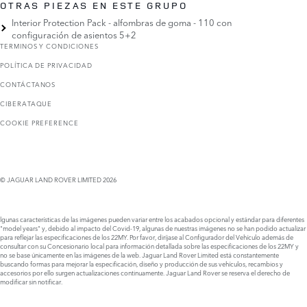
OTRAS PIEZAS EN ESTE GRUPO
Interior Protection Pack - alfombras de goma - 110 con
configuración de asientos 5+2
TERMINOS Y CONDICIONES
POLÍTICA DE PRIVACIDAD
CONTÁCTANOS
CIBERATAQUE
COOKIE PREFERENCE
© JAGUAR LAND ROVER LIMITED 2026
lgunas características de las imágenes pueden variar entre los acabados opcional y estándar para diferentes
"model years" y, debido al impacto del Covid-19, algunas de nuestras imágenes no se han podido actualizar
para reflejar las especificaciones de los 22MY. Por favor, diríjase al Configurador del Vehículo además de
consultar con su Concesionario local para información detallada sobre las especificaciones de los 22MY y
no se base únicamente en las imágenes de la web. Jaguar Land Rover Limited está constantemente
buscando formas para mejorar la especificación, diseño y producción de sus vehículos, recambios y
accesorios por ello surgen actualizaciones continuamente. Jaguar Land Rover se reserva el derecho de
modificar sin notificar.