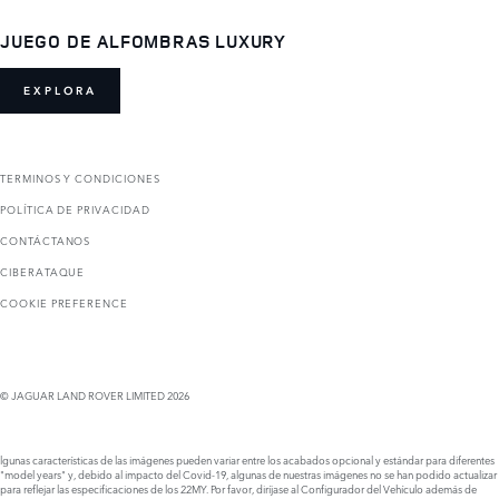
JUEGO DE ALFOMBRAS LUXURY
EXPLORA
TERMINOS Y CONDICIONES
POLÍTICA DE PRIVACIDAD
CONTÁCTANOS
CIBERATAQUE
COOKIE PREFERENCE
© JAGUAR LAND ROVER LIMITED 2026
lgunas características de las imágenes pueden variar entre los acabados opcional y estándar para diferentes
"model years" y, debido al impacto del Covid-19, algunas de nuestras imágenes no se han podido actualizar
para reflejar las especificaciones de los 22MY. Por favor, diríjase al Configurador del Vehículo además de