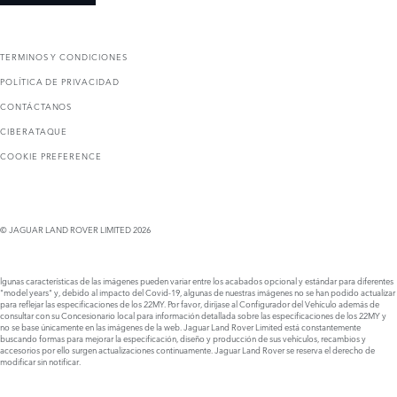
TERMINOS Y CONDICIONES
POLÍTICA DE PRIVACIDAD
CONTÁCTANOS
CIBERATAQUE
COOKIE PREFERENCE
© JAGUAR LAND ROVER LIMITED 2026
lgunas características de las imágenes pueden variar entre los acabados opcional y estándar para diferentes
"model years" y, debido al impacto del Covid-19, algunas de nuestras imágenes no se han podido actualizar
para reflejar las especificaciones de los 22MY. Por favor, diríjase al Configurador del Vehículo además de
consultar con su Concesionario local para información detallada sobre las especificaciones de los 22MY y
no se base únicamente en las imágenes de la web. Jaguar Land Rover Limited está constantemente
buscando formas para mejorar la especificación, diseño y producción de sus vehículos, recambios y
accesorios por ello surgen actualizaciones continuamente. Jaguar Land Rover se reserva el derecho de
modificar sin notificar.