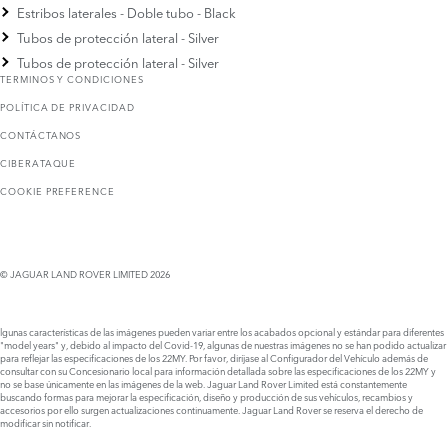
Estribos laterales - Doble tubo - Black
Tubos de protección lateral - Silver
Tubos de protección lateral - Silver
TERMINOS Y CONDICIONES
POLÍTICA DE PRIVACIDAD
CONTÁCTANOS
CIBERATAQUE
COOKIE PREFERENCE
© JAGUAR LAND ROVER LIMITED 2026
lgunas características de las imágenes pueden variar entre los acabados opcional y estándar para diferentes
"model years" y, debido al impacto del Covid-19, algunas de nuestras imágenes no se han podido actualizar
para reflejar las especificaciones de los 22MY. Por favor, diríjase al Configurador del Vehículo además de
consultar con su Concesionario local para información detallada sobre las especificaciones de los 22MY y
no se base únicamente en las imágenes de la web. Jaguar Land Rover Limited está constantemente
buscando formas para mejorar la especificación, diseño y producción de sus vehículos, recambios y
accesorios por ello surgen actualizaciones continuamente. Jaguar Land Rover se reserva el derecho de
modificar sin notificar.