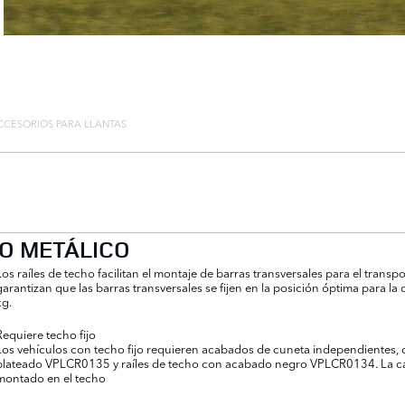
CCESORIOS PARA LLANTAS
HO METÁLICO
Los raíles de techo facilitan el montaje de barras transversales para el tran
garantizan que las barras transversales se fijen en la posición óptima para la 
kg.
Requiere techo fijo
Los vehículos con techo fijo requieren acabados de cuneta independientes, d
plateado VPLCR0135 y raíles de techo con acabado negro VPLCR0134. La carg
montado en el techo