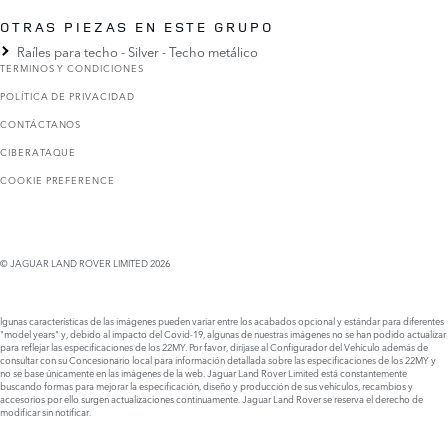
OTRAS PIEZAS EN ESTE GRUPO
Raíles para techo - Silver - Techo metálico
TERMINOS Y CONDICIONES
POLÍTICA DE PRIVACIDAD
CONTÁCTANOS
CIBERATAQUE
COOKIE PREFERENCE
© JAGUAR LAND ROVER LIMITED 2026
lgunas características de las imágenes pueden variar entre los acabados opcional y estándar para diferentes
"model years" y, debido al impacto del Covid-19, algunas de nuestras imágenes no se han podido actualizar
para reflejar las especificaciones de los 22MY. Por favor, diríjase al Configurador del Vehículo además de
consultar con su Concesionario local para información detallada sobre las especificaciones de los 22MY y
no se base únicamente en las imágenes de la web. Jaguar Land Rover Limited está constantemente
buscando formas para mejorar la especificación, diseño y producción de sus vehículos, recambios y
accesorios por ello surgen actualizaciones continuamente. Jaguar Land Rover se reserva el derecho de
modificar sin notificar.