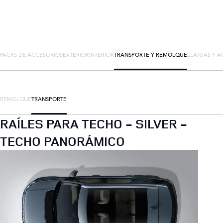
PACKS DE ACCESORIOS
EXTERIOR
INTERIOR
TRANSPORTE Y REMOLQUE
LLANTAS Y A
REMOLQUE
TRANSPORTE
RAÍLES PARA TECHO - SILVER -
TECHO PANORÁMICO