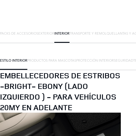
PACKS DE ACCESORIOS
EXTERIOR
INTERIOR
TRANSPORTE Y REMOLQUE
LLANTAS Y A
ESTILO INTERIOR
PRODUCTOS PARA MASCOTAS
PROTECCIÓN INTERIOR
SEGURIDAD
T
EMBELLECEDORES DE ESTRIBOS
-BRIGHT- EBONY (LADO
IZQUIERDO ) - PARA VEHÍCULOS
20MY EN ADELANTE