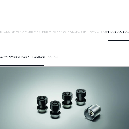
PACKS DE ACCESORIOS
EXTERIOR
INTERIOR
TRANSPORTE Y REMOLQUE
LLANTAS Y A
ACCESORIOS PARA LLANTAS
LLANTAS