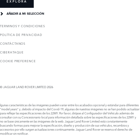
EXPLORA
AÑADIR A MI SELECCIÓN
TERMINOS Y CONDICIONES
POLÍTICA DE PRIVACIDAD
CONTÁCTANOS
CIBERATAQUE
COOKIE PREFERENCE
© JAGUAR LAND ROVER LIMITED 2026
lgunas características de las imágenes pueden variar entre los acabados opcional y estándar para diferentes
"model years" y, debido al impacto del Covid-19, algunas de nuestras imágenes no se han podido actualizar
para reflejar las especificaciones de los 22MY. Por favor, diríjase al Configurador del Vehículo además de
consultar con su Concesionario local para información detallada sobre las especificaciones de los 22MY y
no se base únicamente en las imágenes de la web. Jaguar Land Rover Limited está constantemente
buscando formas para mejorar la especificación, diseño y producción de sus vehículos, recambios y
accesorios por ello surgen actualizaciones continuamente. Jaguar Land Rover se reserva el derecho de
modificar sin notificar.