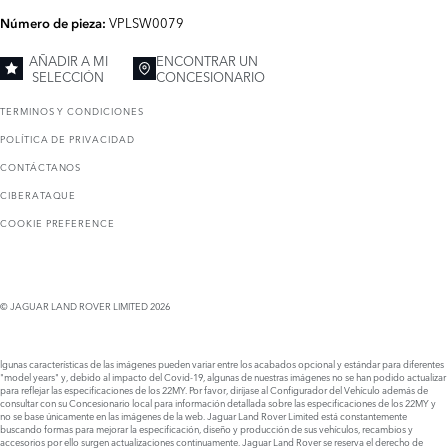
VPLSW0079
Número de pieza:
AÑADIR A MI
ENCONTRAR UN
SELECCIÓN
CONCESIONARIO
TERMINOS Y CONDICIONES
POLÍTICA DE PRIVACIDAD
CONTÁCTANOS
CIBERATAQUE
COOKIE PREFERENCE
© JAGUAR LAND ROVER LIMITED 2026
lgunas características de las imágenes pueden variar entre los acabados opcional y estándar para diferentes
"model years" y, debido al impacto del Covid-19, algunas de nuestras imágenes no se han podido actualizar
para reflejar las especificaciones de los 22MY. Por favor, diríjase al Configurador del Vehículo además de
consultar con su Concesionario local para información detallada sobre las especificaciones de los 22MY y
no se base únicamente en las imágenes de la web. Jaguar Land Rover Limited está constantemente
buscando formas para mejorar la especificación, diseño y producción de sus vehículos, recambios y
accesorios por ello surgen actualizaciones continuamente. Jaguar Land Rover se reserva el derecho de