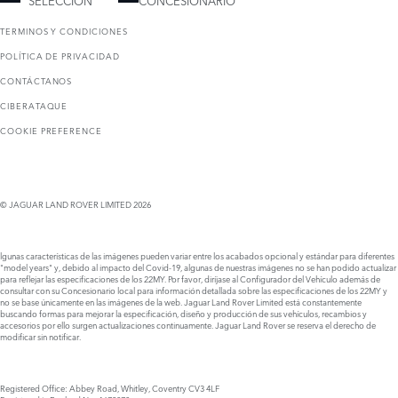
TERMINOS Y CONDICIONES
POLÍTICA DE PRIVACIDAD
CONTÁCTANOS
CIBERATAQUE
COOKIE PREFERENCE
© JAGUAR LAND ROVER LIMITED 2026
lgunas características de las imágenes pueden variar entre los acabados opcional y estándar para diferentes
"model years" y, debido al impacto del Covid-19, algunas de nuestras imágenes no se han podido actualizar
para reflejar las especificaciones de los 22MY. Por favor, diríjase al Configurador del Vehículo además de
consultar con su Concesionario local para información detallada sobre las especificaciones de los 22MY y
no se base únicamente en las imágenes de la web. Jaguar Land Rover Limited está constantemente
buscando formas para mejorar la especificación, diseño y producción de sus vehículos, recambios y
accesorios por ello surgen actualizaciones continuamente. Jaguar Land Rover se reserva el derecho de
modificar sin notificar.
Registered Office: Abbey Road, Whitley, Coventry CV3 4LF