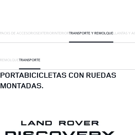
PACKS DE ACCESORIOS
EXTERIOR
INTERIOR
TRANSPORTE Y REMOLQUE
LLANTAS Y A
REMOLQUE
TRANSPORTE
PORTABICICLETAS CON RUEDAS
MONTADAS.