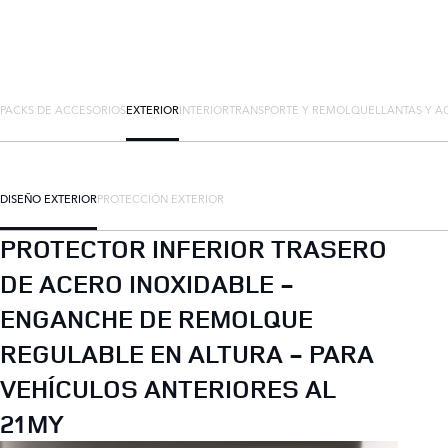
PACKS DE ACCESORIOS
EXTERIOR
INTERIOR
TRANSPORTE Y REMOLQUE
LLANTAS Y A
DISEÑO EXTERIOR
PROTECCIÓN EXTERIOR
PROTECTOR INFERIOR TRASERO
DE ACERO INOXIDABLE -
ENGANCHE DE REMOLQUE
REGULABLE EN ALTURA - PARA
VEHÍCULOS ANTERIORES AL
21MY