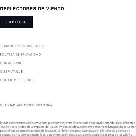
DEFLECTORES DE VIENTO
EXPLORA
TERMINOS Y CONDICIONES
POLÍTICA DE PRIVACIDAD
CONTÁCTANOS
CIBERATAQUE
COOKIE PREFERENCE
© JAGUAR LAND ROVER LIMITED 2026
lgunas características de las imágenes pueden variar entre los acabados opcional y estándar para diferentes
"model years" y, debido al impacto del Covid-19, algunas de nuestras imágenes no se han podido actualizar
para reflejar las especificaciones de los 22MY. Por favor, diríjase al Configurador del Vehículo además de
consultar con su Concesionario local para información detallada sobre las especificaciones de los 22MY y