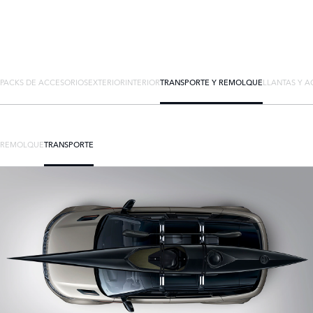
PACKS DE ACCESORIOS
EXTERIOR
INTERIOR
TRANSPORTE Y REMOLQUE
LLANTAS Y A
REMOLQUE
TRANSPORTE