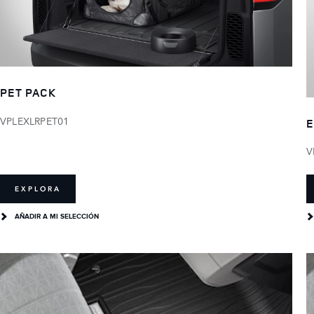
PET PACK
VPLEXLRPET01
E
V
EXPLORA
AÑADIR A MI SELECCIÓN