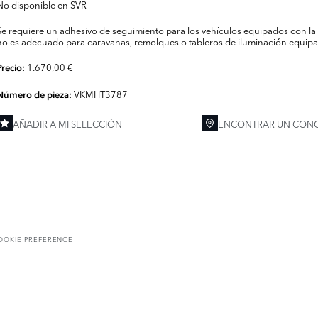
No disponible en SVR
Se requiere un adhesivo de seguimiento para los vehículos equipados con la 
no es adecuado para caravanas, remolques o tableros de iluminación equipad
1.670,00 €
Precio:
VKMHT3787
Número de pieza:
AÑADIR A MI SELECCIÓN
ENCONTRAR UN CONC
OOKIE PREFERENCE