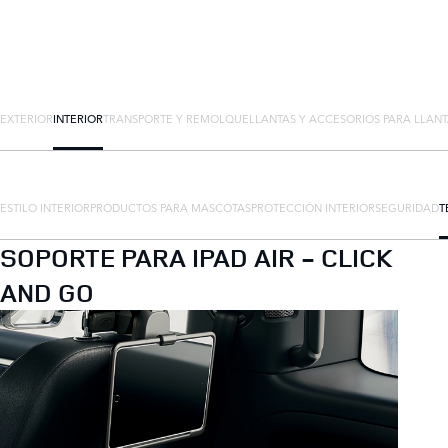
EXTERIOR
INTERIOR
TRANSPORTE Y REMOLQUE
LLANTAS Y ACCESORIOS PARA LLAN
ESTILO INTERIOR
PRODUCTOS PARA MASCOTAS
PROTECCIÓN INTERIOR
SEGURIDAD
T
SOPORTE PARA IPAD AIR - CLICK
AND GO