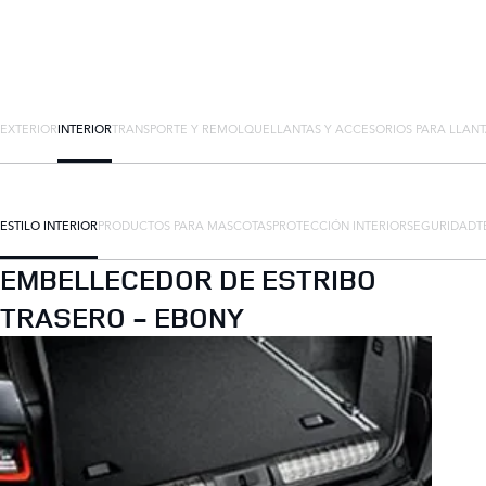
EXTERIOR
INTERIOR
TRANSPORTE Y REMOLQUE
LLANTAS Y ACCESORIOS PARA LLAN
ESTILO INTERIOR
PRODUCTOS PARA MASCOTAS
PROTECCIÓN INTERIOR
SEGURIDAD
T
EMBELLECEDOR DE ESTRIBO
TRASERO - EBONY