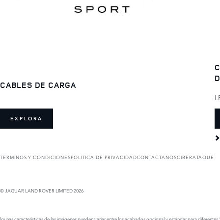
C
D
CABLES DE CARGA
L
EXPLORA
TERMINOS Y CONDICIONES
POLÍTICA DE PRIVACIDAD
CONTÁCTANOS
CIBERATAQUE
© JAGUAR LAND ROVER LIMITED 2026
lgunas características de las imágenes pueden variar entre los acabados opcional y estándar para diferentes "