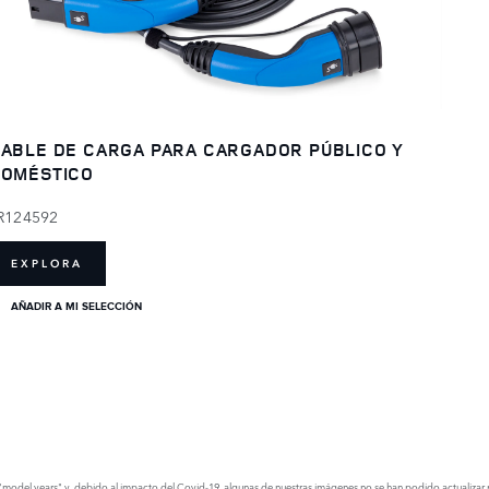
ABLE DE CARGA PARA CARGADOR PÚBLICO Y
OMÉSTICO
R124592
EXPLORA
AÑADIR A MI SELECCIÓN
model years" y, debido al impacto del Covid-19, algunas de nuestras imágenes no se han podido actualizar para