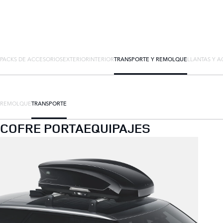
PACKS DE ACCESORIOS
EXTERIOR
INTERIOR
TRANSPORTE Y REMOLQUE
LLANTAS Y A
REMOLQUE
TRANSPORTE
COFRE PORTAEQUIPAJES