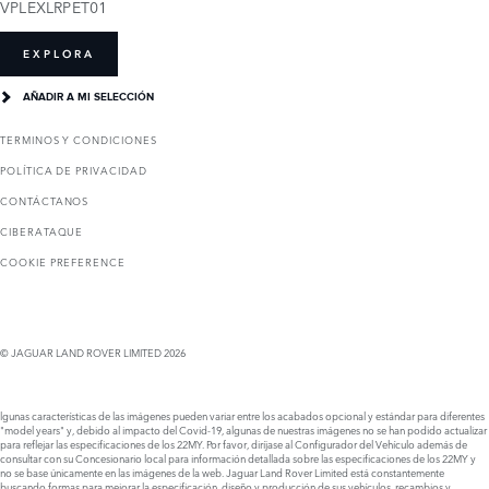
VPLEXLRPET01
EXPLORA
AÑADIR A MI SELECCIÓN
TERMINOS Y CONDICIONES
POLÍTICA DE PRIVACIDAD
CONTÁCTANOS
CIBERATAQUE
COOKIE PREFERENCE
© JAGUAR LAND ROVER LIMITED 2026
lgunas características de las imágenes pueden variar entre los acabados opcional y estándar para diferentes
"model years" y, debido al impacto del Covid-19, algunas de nuestras imágenes no se han podido actualizar
para reflejar las especificaciones de los 22MY. Por favor, diríjase al Configurador del Vehículo además de
consultar con su Concesionario local para información detallada sobre las especificaciones de los 22MY y
no se base únicamente en las imágenes de la web. Jaguar Land Rover Limited está constantemente
buscando formas para mejorar la especificación, diseño y producción de sus vehículos, recambios y