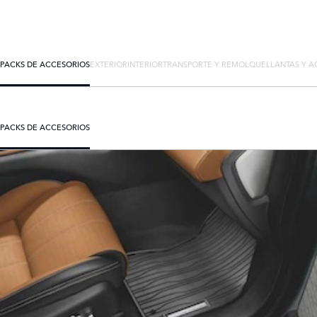
PACKS DE ACCESORIOS
EXTERIOR
INTERIOR
TRANSPORTE Y REMOLQUE
LLANTAS Y A
PACKS DE ACCESORIOS