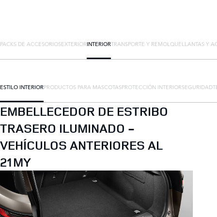
PACKS DE ACCESORIOS
EXTERIOR
INTERIOR
TRANSPORTE Y REMOLQUE
LLANTAS Y A
ESTILO INTERIOR
PRODUCTOS PARA MASCOTAS
PROTECCIÓN INTERIOR
SEGURIDAD
T
EMBELLECEDOR DE ESTRIBO
TRASERO ILUMINADO -
VEHÍCULOS ANTERIORES AL
21MY