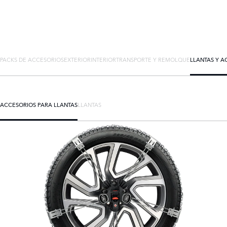
PACKS DE ACCESORIOS
EXTERIOR
INTERIOR
TRANSPORTE Y REMOLQUE
LLANTAS Y A
ACCESORIOS PARA LLANTAS
LLANTAS