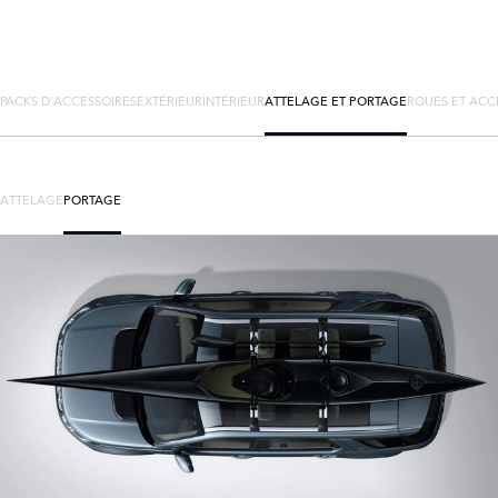
PACKS D'ACCESSOIRES
EXTÉRIEUR
INTÉRIEUR
ATTELAGE ET PORTAGE
ROUES ET ACC
ATTELAGE
PORTAGE