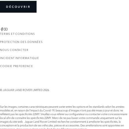
DÉCOUVRIR
TERMS ET CONDITIONS
PROTECTION DES DONNÉES
NOUS CONTACTER
INCIDENT INFORMATIQUE
COOKIE PREFERENCE
© JAGUAR LAND ROVER LIMITED 2026
Sur les images, certaines caractéristiques peuvent varier entre les options et les standards selon les années-
modèles et, en raison de l'impact du Covid-19, beaucoup d’images n'ont pas été mises à jour et donc ne
reflètent pas les spécificités 22MY. Veuillez-vous référer au configurateur ou contacter votre concessionnaire
local afin de connaître les spécificités 22MY. Merci de ne pas baser votre commande uniquement sur les
images du site web. Jaguar Land Rover Limited recherche constamment à améliorer les spécificités, la
conception et la production de ses véhicules, pièces et accessoires. Des améliorations sont apportées en
permanence, et nous nous réservons le droit de modification sans préavis.