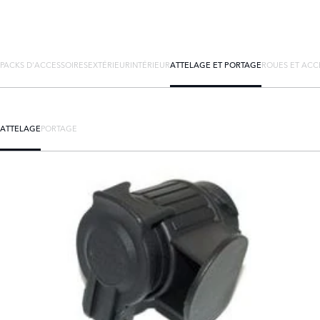
PACKS D'ACCESSOIRES
EXTÉRIEUR
INTÉRIEUR
ATTELAGE ET PORTAGE
ROUES ET ACC
ATTELAGE
PORTAGE