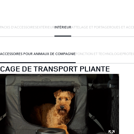
PACKS D'ACCESSOIRES
EXTÉRIEUR
INTÉRIEUR
ATTELAGE ET PORTAGE
ROUES ET ACC
ACCESSOIRES POUR ANIMAUX DE COMPAGNIE
FONCTION ET TECHNOLOGIE
PROTEC
CAGE DE TRANSPORT PLIANTE